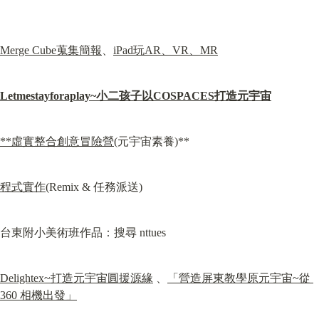
Merge Cube蒐集簡報
、
iPad玩AR、VR、MR
Letmestayforaplay~小二孩子以COSPACES打造元宇宙
**虛實整合創意冒險營
(元宇宙素養)**
程式實作
(Remix & 任務派送)
台東附小美術班作品：搜尋 nttues
Delightex~打造元宇宙圓援源緣
 、
「營造屏東教學原元宇宙~從 
360 相機出發」